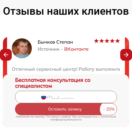
Отзывы наших клиентов
Бычков Степан
Нужна консультация?
Источник –
ВКонтакте
Закажите бесплатную консультацию
Отличный сервисный центр! Работу выполнили быст
Бесплатная консультация со
специалистом
Оставить заявку
Нажимая на кнопку "Оставить заявку" Вы соглашаетесь c
политикой
конфиденциальности