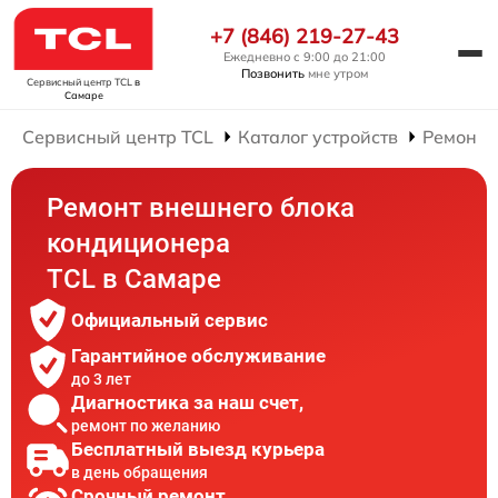
+7 (846) 219-27-43
Ежедневно с 9:00 до 21:00
Позвонить
мне утром
Сервисный центр TCL
в
Самаре
Сервисный центр TCL
Каталог устройств
Ремонт 
Ремонт внешнего блока
кондиционера
TCL в Самаре
Официальный сервис
Гарантийное обслуживание
до 3 лет
Диагностика за наш счет,
ремонт по желанию
Бесплатный выезд курьера
в день обращения
Срочный ремонт