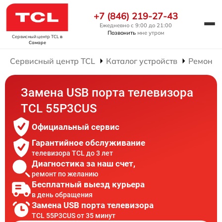
+7 (846) 219-27-43
Ежедневно с 9:00 до 21:00
Позвонить
мне утром
Сервисный центр TCL
в
Самаре
Сервисный центр TCL
Каталог устройств
Ремонт 
Замена USB порта телевизора
TCL 55P3CUS
Официальный сервис
Гарантийное обслуживание
телевизора TCL до 3 лет
Диагностика за наш счет,
ремонт по желанию
Бесплатный выезд курьера
в день обращения
Замена USB порта телевизора
TCL 55P3CUS от 35 минут